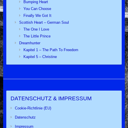
Bumping Heart
You Can Choose
Finally We Got It
Scottish Heart – German Soul
The One I Love
The Little Prince
Dreamhunter
Kapitel 1 – The Path To Freedom
Kapitel 5 – Christine
DATENSCHUTZ & IMPRESSUM
Cookie-Richtlinie (EU)
Datenschutz
Impressum