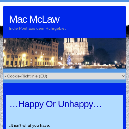
Skip
to
Mac McLaw
content
Indie Poet aus dem Ruhrgebiet
…Happy Or Unhappy…
„It isn’t what you have,