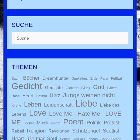
SUCHE
Suche
THEMEN
Bücher
Dreamhunter
Baum
Dunkelheit
Erde
Fans
Fußball
Gedicht
Gott
Gedichte
Glocken
Glück
Götter
Jungs weinen nicht
Herz
Heart
Hass
Heimat
Liebe
Leben
Leidenschaft
Liebe des
Kirche
Love
Love Me - Hate Me - LOVE
Lebens
Poem
ME
Politik
Protest
Musik
Löcher
Nacht
Religion
Schutzengel
Scottish
Rebell
Revolution
Heart - German Soul
Sehen
Sinn des Lebens
Song
Sterne