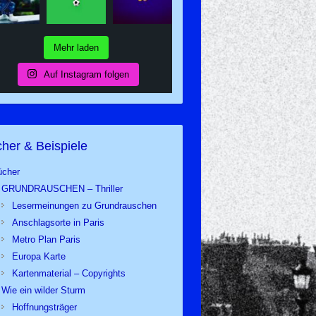
Mehr laden
Auf Instagram folgen
her & Beispiele
ücher
GRUNDRAUSCHEN – Thriller
Lesermeinungen zu Grundrauschen
Anschlagsorte in Paris
Metro Plan Paris
Europa Karte
Kartenmaterial – Copyrights
Wie ein wilder Sturm
Hoffnungsträger