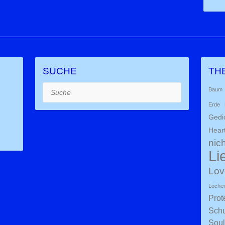
SUCHE
TH
Suche
Baum
Erde
Gedi
Hear
nich
Li
Lov
Löche
Prot
Schu
Soul