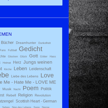
EMEN
Bücher
Dreamhunter
Dunkelheit
Gedicht
Fans
Fußball
Gott
chte
Glocken
Glück
Götter
Hass
Jungs weinen
Herz
t
Heimat
Leben
t
Leidenschaft
Kirche
ebe
Love
Liebe des Lebens
e Me - Hate Me - LOVE ME
Poem
Politik
Musik
r
Nacht
Religion
est
Rebell
Revolution
tzengel
Scottish Heart - German
Sehen
Sinn des Lebens
Song
Sterne