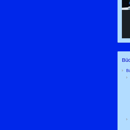
Büc
B