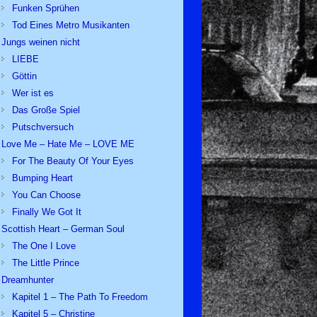
Funken Sprühen
Tod Eines Metro Musikanten
Jungs weinen nicht
LIEBE
Göttin
Wer ist es
Das Große Spiel
Putschversuch
Love Me – Hate Me – LOVE ME
For The Beauty Of Your Eyes
Bumping Heart
You Can Choose
Finally We Got It
Scottish Heart – German Soul
The One I Love
The Little Prince
Dreamhunter
Kapitel 1 – The Path To Freedom
Kapitel 5 – Christine