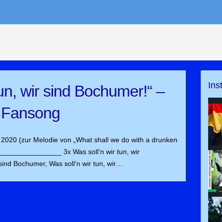
Ins
tun, wir sind Bochumer!“ –
Fansong
2020 (zur Melodie von „What shall we do with a drunken
______________ 3x Was soll’n wir tun, wir
 sind Bochumer, Was soll’n wir tun, wir…