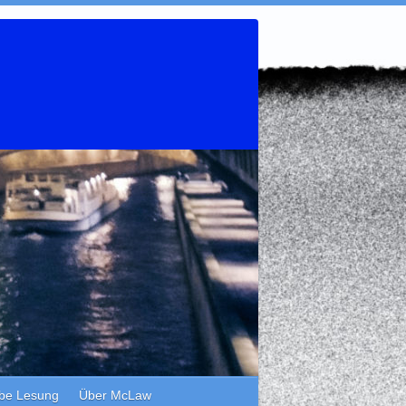
be Lesung
Über McLaw