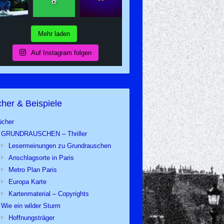
Mehr laden
Auf Instagram folgen
her & Beispiele
ücher
GRUNDRAUSCHEN – Thriller
Lesermeinungen zu Grundrauschen
Anschlagsorte in Paris
Metro Plan Paris
Europa Karte
Kartenmaterial – Copyrights
Wie ein wilder Sturm
Hoffnungsträger