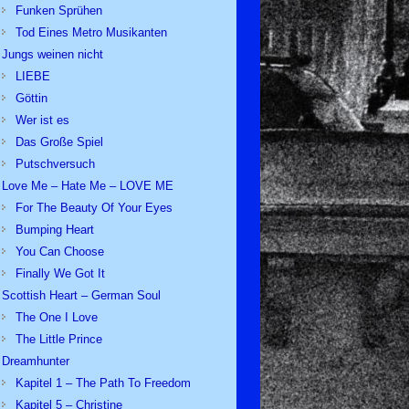
Funken Sprühen
Tod Eines Metro Musikanten
Jungs weinen nicht
LIEBE
Göttin
Wer ist es
Das Große Spiel
Putschversuch
Love Me – Hate Me – LOVE ME
For The Beauty Of Your Eyes
Bumping Heart
You Can Choose
Finally We Got It
Scottish Heart – German Soul
The One I Love
The Little Prince
Dreamhunter
Kapitel 1 – The Path To Freedom
Kapitel 5 – Christine