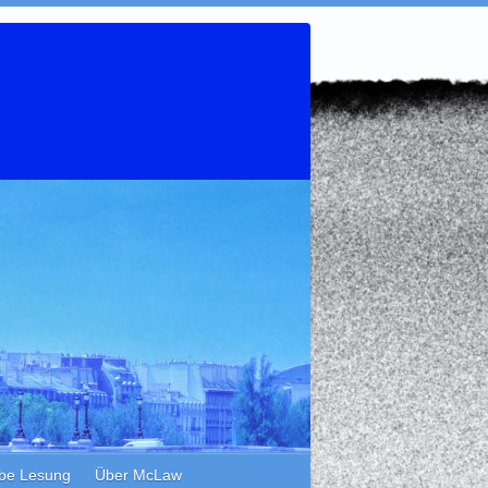
be Lesung
Über McLaw