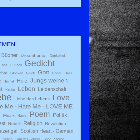
EMEN
Bücher
Dreamhunter
Dunkelheit
Gedicht
Fans
Fußball
Gott
chte
Glocken
Glück
Götter
Hass
Jungs weinen
Herz
t
Heimat
Leben
t
Leidenschaft
Kirche
ebe
Love
Liebe des Lebens
e Me - Hate Me - LOVE ME
Poem
Politik
Musik
r
Nacht
Religion
est
Rebell
Revolution
tzengel
Scottish Heart - German
Sehen
Sinn des Lebens
Song
Sterne