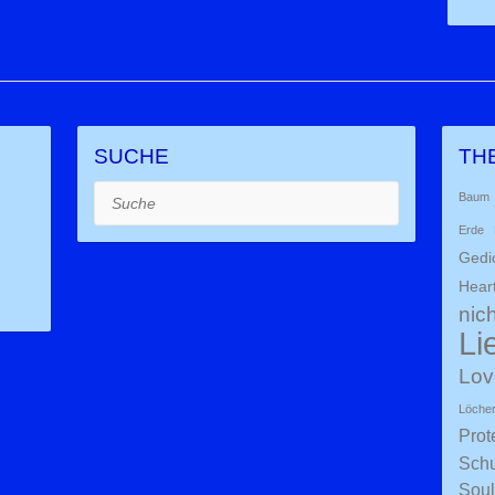
SUCHE
TH
Suche
Baum
Erde
Gedi
Hear
nich
Li
Lov
Löche
Prot
Schu
Soul