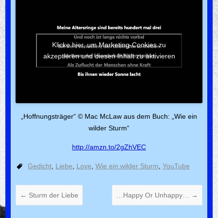
Klicke hier, um Marketing-Cookies zu
akzeptieren und diesen Inhalt zu aktivieren
„Hoffnungsträger“ © Mac McLaw aus dem Buch: „Wie ein
wilder Sturm“
http://amzn.to/2gZhVEC
Gedicht
,
Liebe
,
Love
,
Wie ein wilder Sturm
,
YouTube
←
Sturm der Liebe
…Happy Or Unhappy…
→