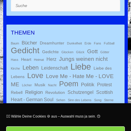
Suche
THEMEN
Bücher
Dreamhunter
Baum
Dunkelheit
Erde
Fans
Fußball
Gedicht
Gott
Gedichte
Glocken
Glück
Götter
Jungs weinen nicht
Herz
Heart
Hass
Heimat
Liebe
Leben
Leidenschaft
Liebe des
Kirche
Love
Love Me - Hate Me - LOVE
Lebens
Poem
ME
Politik
Protest
Musik
Löcher
Nacht
Religion
Schutzengel
Scottish
Rebell
Revolution
Heart - German Soul
Sehen
Sinn des Lebens
Song
Sterne
Wie ein wilder Sturm
Tradition
VfL Bochum
Zukunft
YouTube
👉🏻 Wähle Deine Cookies 🍪 aus – Auswahl muss ja sein. 🙃