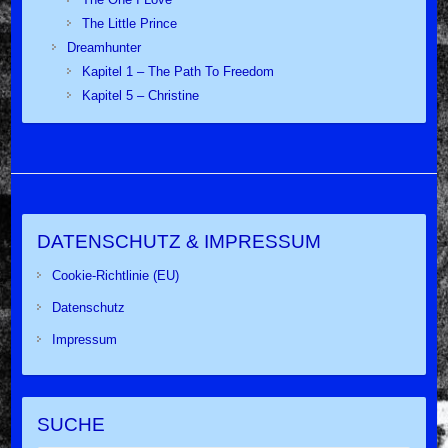
The Little Prince
Dreamhunter
Kapitel 1 – The Path To Freedom
Kapitel 5 – Christine
DATENSCHUTZ & IMPRESSUM
Cookie-Richtlinie (EU)
Datenschutz
Impressum
SUCHE