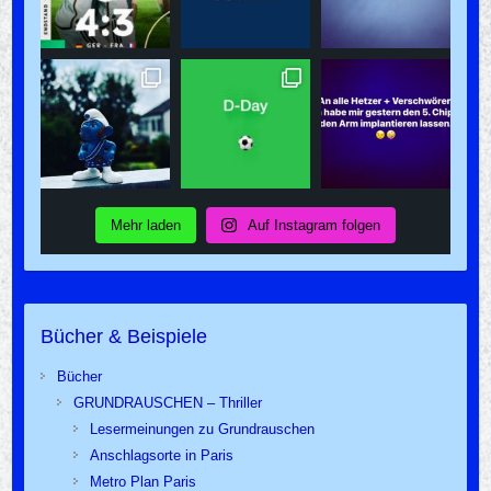
Mehr laden
Auf Instagram folgen
Bücher & Beispiele
Bücher
GRUNDRAUSCHEN – Thriller
Lesermeinungen zu Grundrauschen
Anschlagsorte in Paris
Metro Plan Paris