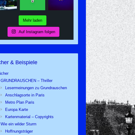
Mehr laden
Auf Instagram folgen
her & Beispiele
ücher
GRUNDRAUSCHEN – Thriller
Lesermeinungen zu Grundrauschen
Anschlagsorte in Paris
Metro Plan Paris
Europa Karte
Kartenmaterial – Copyrights
Wie ein wilder Sturm
Hoffnungsträger