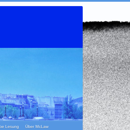
be Lesung
Über McLaw