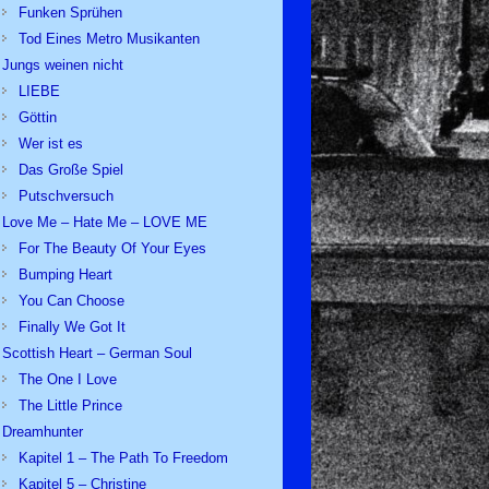
Funken Sprühen
Tod Eines Metro Musikanten
Jungs weinen nicht
LIEBE
Göttin
Wer ist es
Das Große Spiel
Putschversuch
Love Me – Hate Me – LOVE ME
For The Beauty Of Your Eyes
Bumping Heart
You Can Choose
Finally We Got It
Scottish Heart – German Soul
The One I Love
The Little Prince
Dreamhunter
Kapitel 1 – The Path To Freedom
Kapitel 5 – Christine