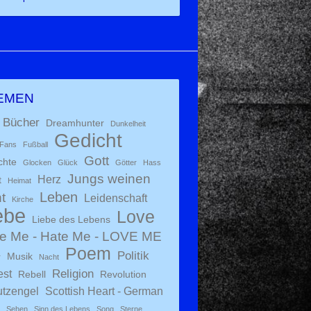
EMEN
Bücher
Dreamhunter
Dunkelheit
Gedicht
Fans
Fußball
Gott
chte
Glocken
Glück
Götter
Hass
Jungs weinen
Herz
t
Heimat
Leben
t
Leidenschaft
Kirche
ebe
Love
Liebe des Lebens
e Me - Hate Me - LOVE ME
Poem
Politik
Musik
r
Nacht
Religion
est
Rebell
Revolution
tzengel
Scottish Heart - German
Sehen
Sinn des Lebens
Song
Sterne