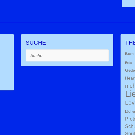
SUCHE
TH
Suche
Baum
Erde
Gedi
Hear
nich
Li
Lov
Löche
Prot
Schu
Soul