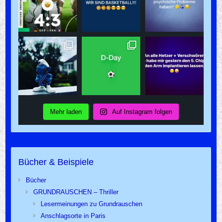
Mehr laden
Auf Instagram folgen
Bücher & Beispiele
Bücher
GRUNDRAUSCHEN – Thriller
Lesermeinungen zu Grundrauschen
Anschlagsorte in Paris