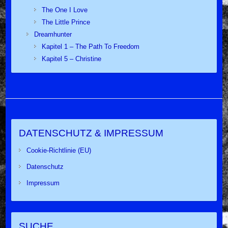
The One I Love
The Little Prince
Dreamhunter
Kapitel 1 – The Path To Freedom
Kapitel 5 – Christine
DATENSCHUTZ & IMPRESSUM
Cookie-Richtlinie (EU)
Datenschutz
Impressum
SUCHE