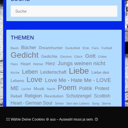
Suche
THEMEN
Bücher
Dreamhunter
Baum
Dunkelheit
Erde
Fans
Fußball
Gedicht
Gott
Gedichte
Glocken
Glück
Götter
Jungs weinen nicht
Herz
Heart
Hass
Heimat
Liebe
Leben
Leidenschaft
Liebe des
Kirche
Love
Love Me - Hate Me - LOVE
Lebens
Poem
ME
Politik
Protest
Musik
Löcher
Nacht
Religion
Schutzengel
Scottish
Rebell
Revolution
Heart - German Soul
Sehen
Sinn des Lebens
Song
Sterne
Wie ein wilder Sturm
Tradition
VfL Bochum
Zukunft
YouTube
👉🏻 Wähle Deine Cookies 🍪 aus – Auswahl muss ja sein. 🙃