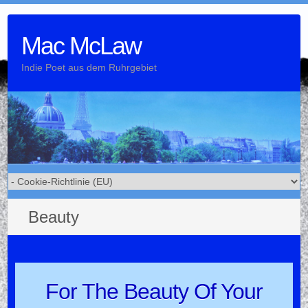
Skip
to
Mac McLaw
content
Indie Poet aus dem Ruhrgebiet
Beauty
For The Beauty Of Your