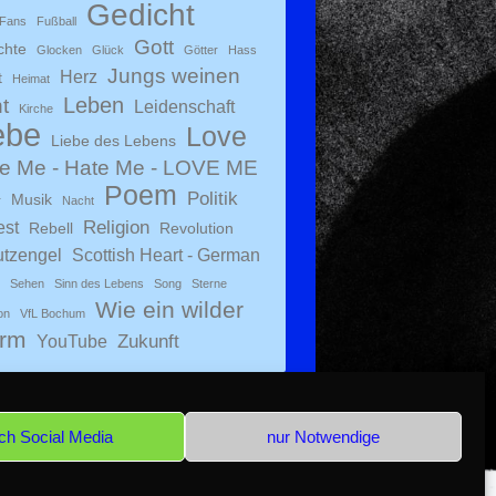
Gedicht
Fans
Fußball
Gott
chte
Glocken
Glück
Götter
Hass
Jungs weinen
Herz
t
Heimat
Leben
t
Leidenschaft
Kirche
ebe
Love
Liebe des Lebens
e Me - Hate Me - LOVE ME
Poem
Politik
Musik
r
Nacht
Religion
est
Rebell
Revolution
tzengel
Scottish Heart - German
Sehen
Sinn des Lebens
Song
Sterne
Wie ein wilder
on
VfL Bochum
urm
Zukunft
YouTube
ch Social Media
nur Notwendige
Copyright © 2024 Mac McLaw