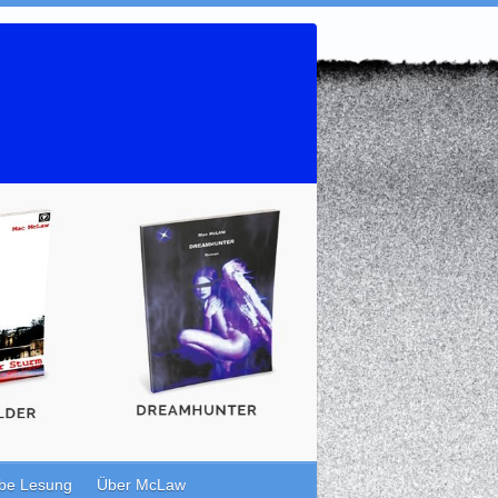
be Lesung
Über McLaw