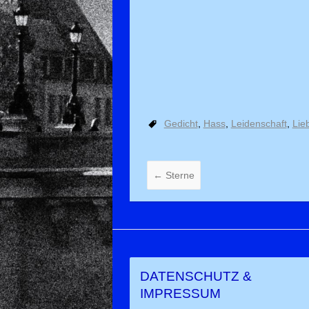
Gedicht
,
Hass
,
Leidenschaft
,
Lie
←
Sterne
DATENSCHUTZ &
IMPRESSUM