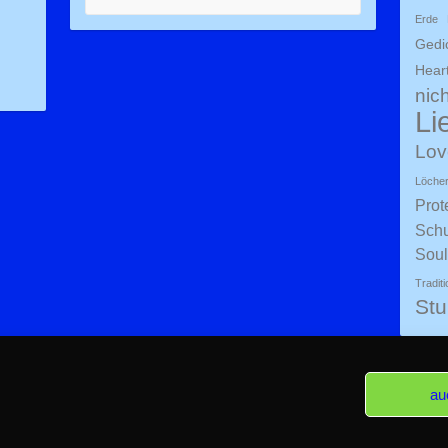
Erde
Gedi
Hear
nich
Li
Lov
Löche
Prot
Schu
Soul
Traditi
St
au