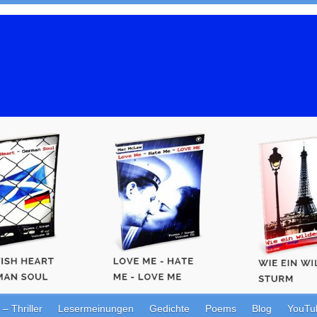
Thriller
Lesermeinungen
Gedichte
Poems
Blog
YouTu